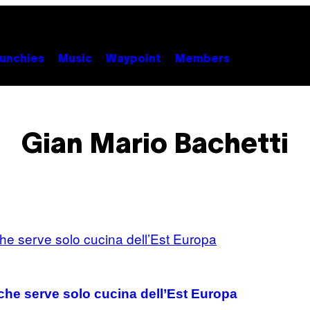
unchies
Music
Waypoint
Members
Gian Mario Bachetti
che serve solo cucina dell’Est Europa