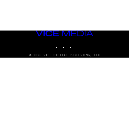
VICE
MEDIA
INSTAGRAM
TIKTOK
YOUTUBE
© 2026 VICE DIGITAL PUBLISHING, LLC