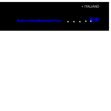
+ ITALIANO
Instagram
TikTok
YouTube
Google
Goog
Subscribe
Newsletter
Discove
Top
Posts