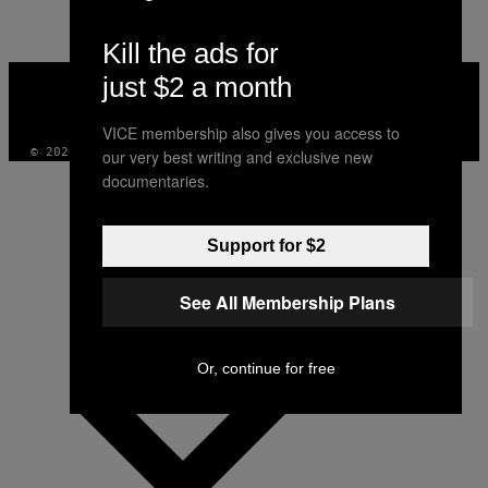
Kill the ads for
VICE
just $2 a month
MEDIA
INSTAGRAM
TIKTOK
YOUTUBE
VICE membership also gives you access to
© 2026 VICE DIGITAL PUBLISHING, LLC
our very best writing and exclusive new
documentaries.
Support for $2
See All Membership Plans
Or, continue for free