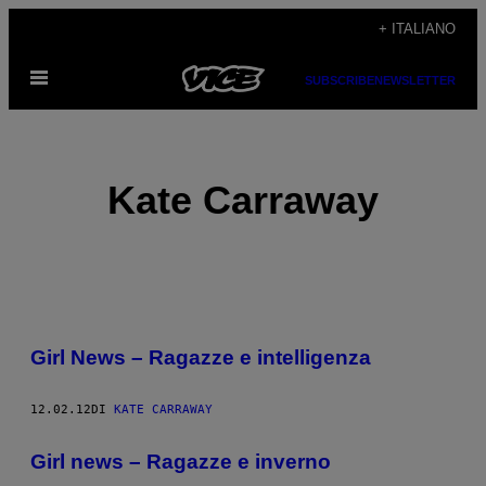
Vai
+ ITALIANO
al
Apri
contenuto
SUBSCRIBE
NEWSLETTER
il
menu
Kate Carraway
POSTS
Girl News – Ragazze e intelligenza
BY
THIS
12.02.12
DI
KATE CARRAWAY
AUTHOR
Girl news – Ragazze e inverno