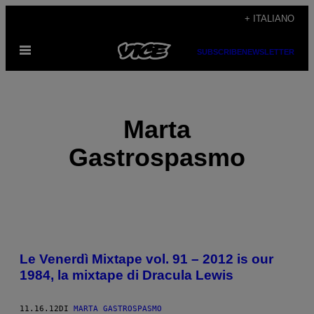
Vai
+ ITALIANO
al
Apri
contenuto
SUBSCRIBE
NEWSLETTER
il
menu
Marta
Gastrospasmo
POSTS
Le Venerdì Mixtape vol. 91 – 2012 is our
BY
1984, la mixtape di Dracula Lewis
THIS
11.16.12
DI
MARTA GASTROSPASMO