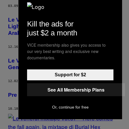
03.09.12
DI
MARTA GASTROSPASMO
Le Venerdì Mixtape Vol. 49 – Sequences Of
Kill the ads for
Light & Darkness, la mixtape di Rainbow
just $2 a month
Arabia
VICE membership also gives you access to
12.16.11
DI
MARTA GASTROSPASMO
our very best writing and exclusive new
documentaries.
Le Venerdì Mixtape vol. 47 – Intl Luv
Gems, la mixtape di International Tapes
Support for $2
12.02.11
DI
MARTA GASTROSPASMO
See All Membership Plans
Pre dischi belli: Octavius, “Laws”
Or, continue for free
10.18.11
DI
MARTA GASTROSPASMO