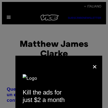
Vai
+ ITALIANO
al
Apri
contenuto
SUBSCRIBE
NEWSLETTER
il
menu
Matthew James
Clarke
×
POSTS
Questi artisti giapponesi hanno costruito
Kill the ads for
BY
un enorme caleidoscopio dentro un
just $2 a month
container
THIS