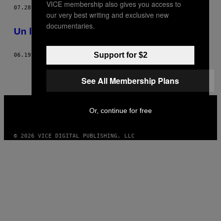
VICE membership also gives you access to
AUTHOR
07.28.14
DI
MATTHEW JAMES CLARKE
our very best writing and exclusive new
documentaries.
Un labirinto di 6000 bottiglie di plastica
Support for $2
06.19.14
DI
MATTHEW JAMES CLARKE
See All Membership Plans
VICE
MEDIA
Or, continue for free
INSTAGRAM
TIKTOK
YOUTUBE
© 2026 VICE DIGITAL PUBLISHING, LLC