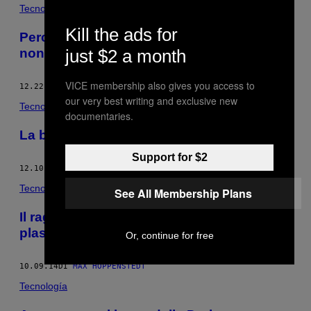
POSTS
Tecnología
Kill the ads for
BY
Perché il video-live dell’attentato di Berlino
non doveva essere cancellato
just $2 a month
THIS
AUTHOR
VICE membership also gives you access to
12.22.16
DI
MAX HOPPENSTEDT
our very best writing and exclusive new
Tecnología
documentaries.
La bicicletta più veloce del mondo
Support for $2
12.10.14
DI
MAX HOPPENSTEDT
Tecnología
See All Membership Plans
Il ragazzo che ripulirà gli oceani dalla
plastica
Or, continue for free
10.09.14
DI
MAX HOPPENSTEDT
Tecnología