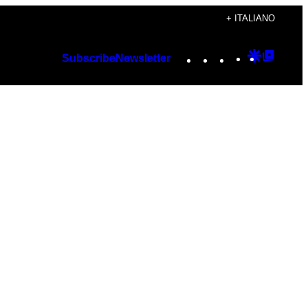
+ ITALIANO
Instagram
TikTok
YouTube
Google
Googl
Subscribe
Newsletter
Discover
Top
Posts