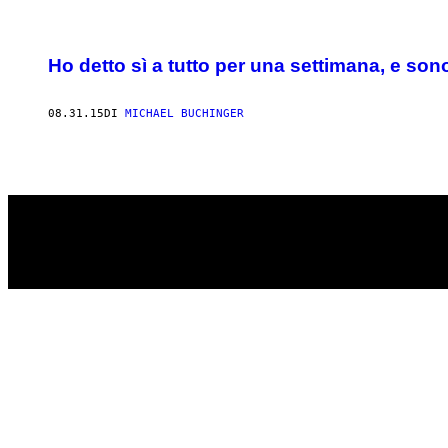
POSTS
Ho detto sì a tutto per una settimana, e sono
BY
THIS
08.31.15
DI
MICHAEL BUCHINGER
AUTHOR