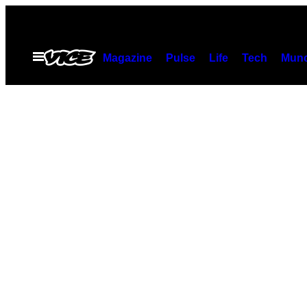
Vai
al
contenuto
Apri
Magazine
Pulse
Life
Tech
Munc
il
menu