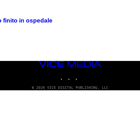
 finito in ospedale
VICE
MEDIA
INSTAGRAM
TIKTOK
YOUTUBE
© 2026 VICE DIGITAL PUBLISHING, LLC