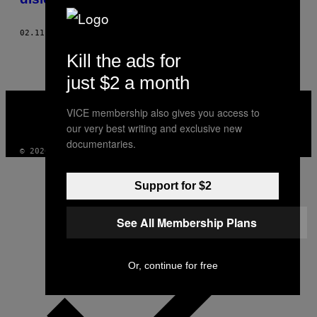
02.11.20
DI
NAOMI
Kill the ads for
just $2 a month
VICE
MEDIA
VICE membership also gives you access to
INSTAGRAM
TIKTOK
YOUTUBE
our very best writing and exclusive new
documentaries.
© 2026 VICE DIGITAL PUBLISHING, LLC
Support for $2
See All Membership Plans
Or, continue for free