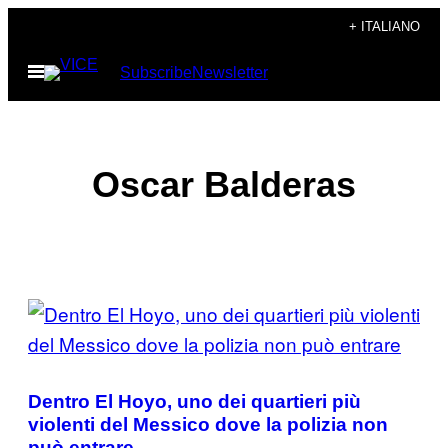
Vai
+ ITALIANO
al
Apri
Subscribe
Newsletter
contenuto
il
menu
Oscar Balderas
POSTS
BY
THIS
Dentro El Hoyo, uno dei quartieri più
AUTHOR
violenti del Messico dove la polizia non
può entrare