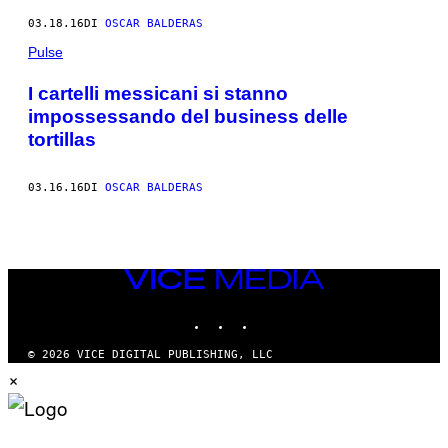
03.18.16
DI
OSCAR BALDERAS
Pulse
I cartelli messicani si stanno
impossessando del business delle
tortillas
03.16.16
DI
OSCAR BALDERAS
VICE
MEDIA
INSTAGRAM
TIKTOK
YOUTUBE
© 2026 VICE DIGITAL PUBLISHING, LLC
×