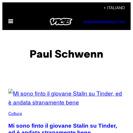
Vai
+ ITALIANO
al
Apri
contenuto
SUBSCRIBE
NEWSLETTER
il
menu
Paul Schwenn
POSTS
BY
THIS
Cultura
AUTHOR
Mi sono finto il giovane Stalin su Tinder,
ed è andata stranamente bene