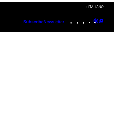
+ ITALIANO
Instagram
TikTok
YouTube
Google
Googl
Subscribe
Newsletter
Discover
Top
Posts