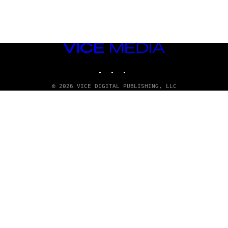
VICE
MEDIA
INSTAGRAM
TIKTOK
YOUTUBE
© 2026 VICE DIGITAL PUBLISHING, LLC