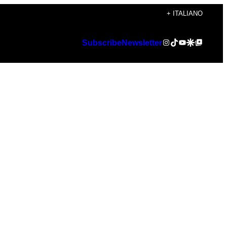
+ ITALIANO
Instagram
TikTok
YouTube
Google Discover
Google Top Posts
Subscribe
Newsletter