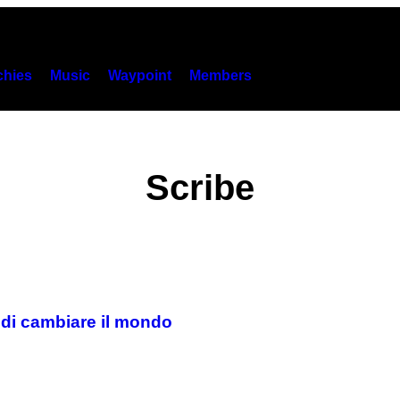
hies
Music
Waypoint
Members
Scribe
 di cambiare il mondo