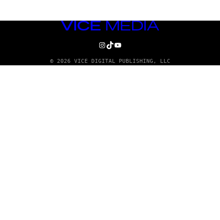
VICE
MEDIA
INSTAGRAM
TIKTOK
YOUTUBE
© 2026 VICE DIGITAL PUBLISHING, LLC