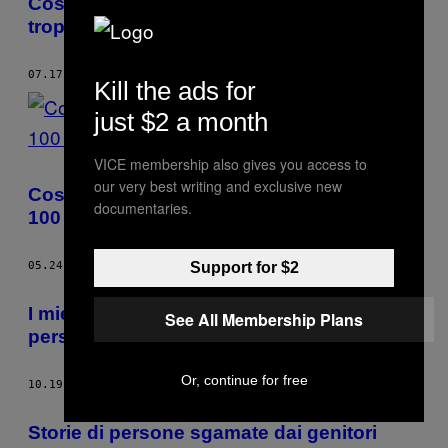
Cosa succede quando prendi dell’ecstasy
troppo potente
07.17.17
DI
TOM USHER
Kill the ads for
just $2 a month
VICE membership also gives you access to
our very best writing and exclusive new
Cosa ti succede con della cocaina pura al
documentaries.
100 percento
Support for $2
05.24.17
DI
TOM USHER
I miei giorni da guardia del corpo per le
See All Membership Plans
persone più famose del mondo
Or, continue for free
10.19.16
DI
TOM USHER
Storie di persone sgamate dai genitori