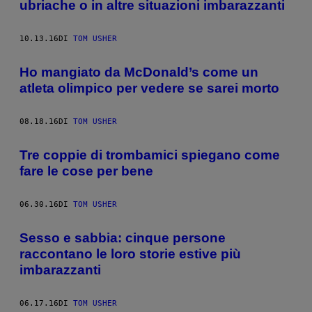
ubriache o in altre situazioni imbarazzanti
10.13.16
DI
TOM USHER
Ho mangiato da McDonald’s come un
atleta olimpico per vedere se sarei morto
08.18.16
DI
TOM USHER
Tre coppie di trombamici spiegano come
fare le cose per bene
06.30.16
DI
TOM USHER
Sesso e sabbia: cinque persone
raccontano le loro storie estive più
imbarazzanti
06.17.16
DI
TOM USHER