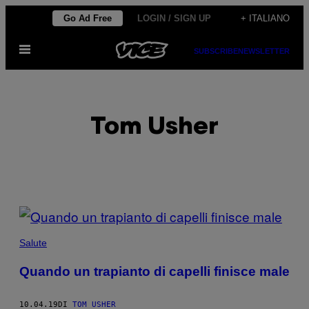
Vai
Go Ad Free
LOGIN / SIGN UP
+ ITALIANO
al
Apri
contenuto
SUBSCRIBE
NEWSLETTER
il
menu
Tom Usher
POSTS
BY
Salute
THIS
Quando un trapianto di capelli finisce male
AUTHOR
10.04.19
DI
TOM USHER