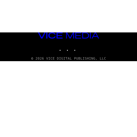
VICE
MEDIA
INSTAGRAM
TIKTOK
YOUTUBE
© 2026 VICE DIGITAL PUBLISHING, LLC