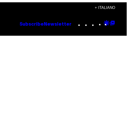
+ ITALIANO
Instagram
TikTok
YouTube
Google
Goog
Subscribe
Newsletter
Discove
Top
Posts