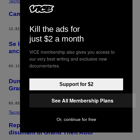
Tecnología
Cambia sesso con l’Oculus Rift
Kill the ads for
12.01.14
DI
YANNICK LEJACQ
just $2 a month
Se le foto diventano gratuite, ci sarà
ancora qualcuno disposto a scattarle?
VICE membership also gives you access to
our very best writing and exclusive new
documentaries.
03.11.14
DI
YANNICK LEJACQ
Duncan Harris fotografa la desolazione di
Support for $2
Gran Theft Auto
See All Membership Plans
03.05.14
DI
YANNICK LEJACQ
Tecnología
Or, continue for free
Reportage mozzafiato dai quartieri
disumani di Grand Theft Auto