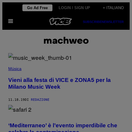
Vai
Go Ad Free
LOGIN / SIGN UP
+ ITALIANO
al
Apri
contenuto
SUBSCRIBE
NEWSLETTER
il
menu
machweo
Música
Vieni alla festa di VICE e ZONA5 per la
Milano Music Week
11.18.19
DI
REDAZIONE
‘Mediterraneo’ è l’evento imperdibile che