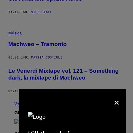
11.14.14
DI
VICE STAFF
Música
Machweo – Tramonto
03.21.14
DI
MATTIA COSTIOLI
Le Venerdì Mixtape vol. 121 – Something
dark, la mixtape di Machweo
06.14.13
DI
VIRGINIA W. RICCI
×
Vedi tutti
Gli Ultimi Articoli