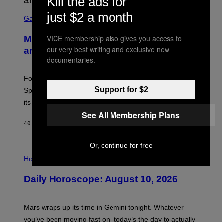
Kill the ads for
S
just $2 a month
C
Gaming
R
E
VICE membership also gives you access to
Mastery Monday Fortnite Start Time
E
N
our very best writing and exclusive new
and Schedule for August 10
S
documentaries.
H
O
T
Fortnite Mastery Monday returns August 10 with double
:
Support for $2
Sprite XP and Dust. Here is what time the event starts,
E
P
its schedule and every bonus.
I
See All Membership Plans
C
G
40 MINUTI FA
DI
BRENT KOEPP
A
M
E
Or, continue for free
I
S
L
Horoscopes
L
U
Daily Horoscope: August 10, 2026
S
T
R
A
Mars wraps up its time in Gemini tonight. Whatever
T
I
you’ve been moving fast on, today’s the day to actually