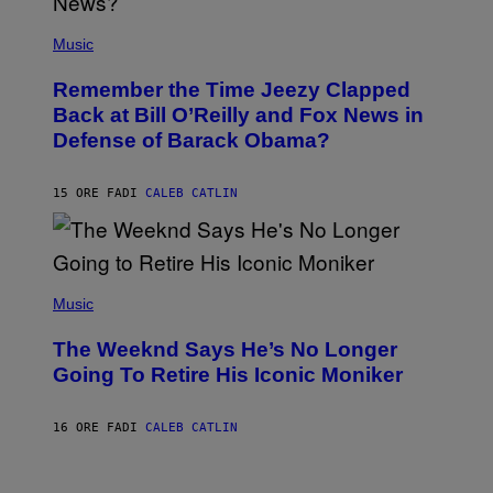
E
(
Z
P
Music
/
H
W
O
I
Remember the Time Jeezy Clapped
T
R
O
Back at Bill O’Reilly and Fox News in
E
B
I
Defense of Barack Obama?
Y
M
T
A
I
G
M
15 ORE FA
DI
CALEB CATLIN
E
M
)
O
S
E
N
(
F
P
Music
E
H
L
O
D
The Weeknd Says He’s No Longer
T
E
O
Going To Retire His Iconic Moniker
R
B
/
Y
G
P
E
16 ORE FA
DI
CALEB CATLIN
E
T
D
T
R
Y
O
I