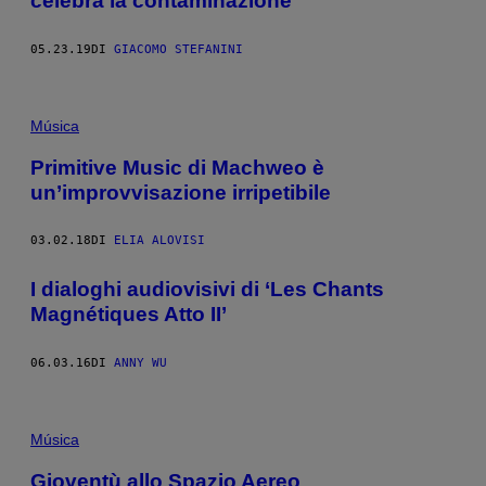
celebra la contaminazione
05.23.19
DI
GIACOMO STEFANINI
Música
Primitive Music di Machweo è
un’improvvisazione irripetibile
03.02.18
DI
ELIA ALOVISI
I dialoghi audiovisivi di ‘Les Chants
Magnétiques Atto II’
06.03.16
DI
ANNY WU
Música
Gioventù allo Spazio Aereo