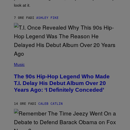
O
look at it.
N
B
Y
7 ORE FA
DI
ASHLEY FIKE
R
E
E
S
A
.
(
P
Music
H
O
The 90s Hip-Hop Legend Who Made
T
O
T.I. Delay His Debut Album Over 20
B
Years Ago: ‘I Definitely Conceded’
Y
J
O
H
14 ORE FA
DI
CALEB CATLIN
N
N
Y
N
U
N