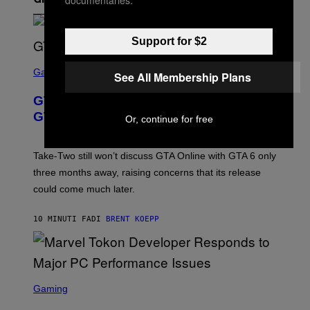
documentaries.
Gli Ultimi Articoli
Support for $2
S
C
Gaming
See All Membership Plans
R
E
GTA 6 Gets Concerning Update About
E
N
GTA Online Release Date
Or, continue for free
S
H
O
T
Take-Two still won’t discuss GTA Online with GTA 6 only
:
three months away, raising concerns that its release
R
O
could come much later.
C
K
S
10 MINUTI FA
DI
BRENT KOEPP
T
A
R
G
A
S
M
C
Gaming
E
R
S
E