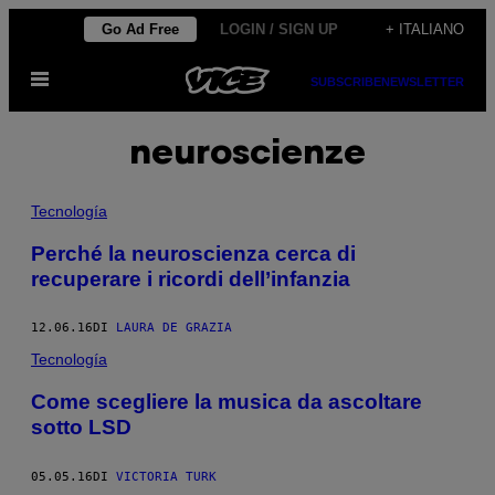
Vai
Go Ad Free
LOGIN / SIGN UP
+ ITALIANO
al
Apri
contenuto
SUBSCRIBE
NEWSLETTER
il
menu
neuroscienze
Tecnología
Perché la neuroscienza cerca di
recuperare i ricordi dell’infanzia
12.06.16
DI
LAURA DE GRAZIA
Tecnología
Come scegliere la musica da ascoltare
sotto LSD
05.05.16
DI
VICTORIA TURK