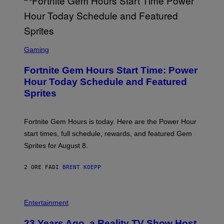
/
G
E
T
T
S
Y
C
Gaming
I
R
M
E
A
Fortnite Gem Hours Start Time: Power
E
G
N
Hour Today Schedule and Featured
E
S
S
Sprites
H
O
T
:
Fortnite Gem Hours is today. Here are the Power Hour
E
P
start times, full schedule, rewards, and featured Gem
I
Sprites for August 8.
C
G
A
2 ORE FA
DI
BRENT KOEPP
M
E
S
Entertainment
23 Years Ago, a Reality TV Show Host