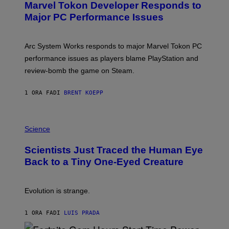
Marvel Tokon Developer Responds to
E
N
Major PC Performance Issues
S
H
O
T
Arc System Works responds to major Marvel Tokon PC
:
performance issues as players blame PlayStation and
P
L
review-bomb the game on Steam.
A
Y
S
1 ORA FA
DI
BRENT KOEPP
T
A
T
P
I
H
Science
O
O
N
T
,
Scientists Just Traced the Human Eye
O
S
:
T
Back to a Tiny One-Eyed Creature
C
E
S
A
A
M
I
Evolution is strange.
M
A
G
1 ORA FA
DI
LUIS PRADA
E
S