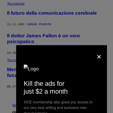
Tecnología
Il futuro della comunicazione cerebrale
11.11.14
DI
JORDAN PEARSON
Il dottor James Fallon è un vero
psicopatico
×
10.10.14
DI
ROC MORIN
Tecnología
Mentre dormiamo il nostro cervello
funziona benissimo
Kill the ads for
09.17.14
DI
MICHAEL BYRNE
just $2 a month
Più recenti
Meno recenti
VICE membership also gives you access to
Vedi tutti
our very best writing and exclusive new