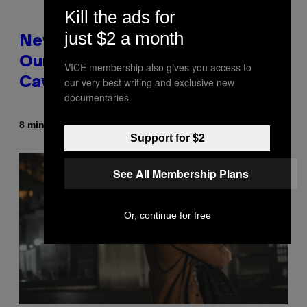
Kill the ads for
just $2 a month
New Study Reveals We Still Pick
Our Friends the Same Way
VICE membership also gives you access to
our very best writing and exclusive new
Cavemen Did
documentaries.
By
8 minutes ago
Luis Prada
Support for $2
See All Membership Plans
Or, continue for free