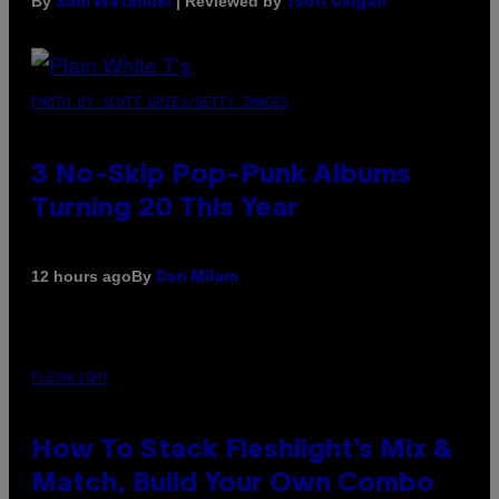
By
| Reviewed by
Sam Watanuki
Ysolt Usigan
PHOTO BY SCOTT GRIES/GETTY IMAGES
3 No-Skip Pop-Punk Albums
Turning 20 This Year
By
12 hours ago
Dan Milam
FLESHLIGHT
How To Stack Fleshlight’s Mix &
Match, Build Your Own Combo