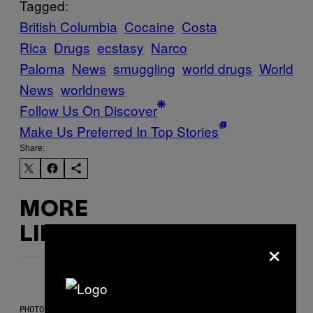
Tagged:
British Columbia
Cocaine
Costa
Rica
Drugs
ecstasy
Narco
Paloma
News
smuggling
world drugs
World
News
worldnews
Follow Us On Discover
Make Us Preferred In Top Stories
Share:
MORE
LIKE THIS
×
PHOTO: CSA-PRINTSTOCK / GETTY IMAGES