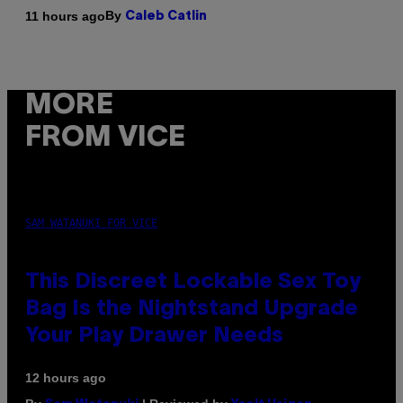
By
11 hours ago
Caleb Catlin
MORE
FROM VICE
SAM WATANUKI FOR VICE
This Discreet Lockable Sex Toy
Bag Is the Nightstand Upgrade
Your Play Drawer Needs
12 hours ago