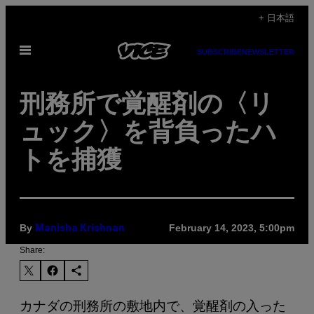
Skip
+ 日本語
to
Open
content
SUBSCRIBE
NEWSLETTER
Menu
刑務所で覚醒剤の〈リ
ュック〉を背負ったハ
トを捕獲
By
February 14, 2023, 5:00pm
Manisha Krishnan
Share:
カナダの刑務所の敷地内で、覚醒剤の入った