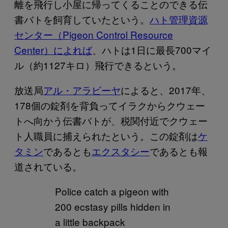
離を飛行し小屋に帰ってくることのできる伝
書バトを飼育していたという。
ハト管理資源
センター（Pigeon Control Resource
Center）によれば
、ハトは1日に最長700マイ
ル（約1127キロ）飛行できるという。
放送局
アル・アラビーヤ
によると、2017年、
178個の錠剤を背負ってイラクからクウェー
トへ向かう伝書バトが、税関付近でクウェー
ト人職員に捕えられたという。この錠剤は
ケ
タミン
であるとも
エクスタシー
であるとも報
道されている。
Police catch a pigeon with
200 ecstasy pills hidden in
a little backpack