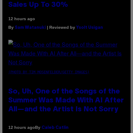
Sales Up To 30%
12 hours ago
By
| Reviewed by
Sam Watanuki
Ysolt Usigan
(PHOTO BY TIM MOSENFELDER/GETTY IMAGES)
So, Uh, One of the Songs of the
Summer Was Made With AI After
All—and the Artist Is Not Sorry
By
12 hours ago
Caleb Catlin