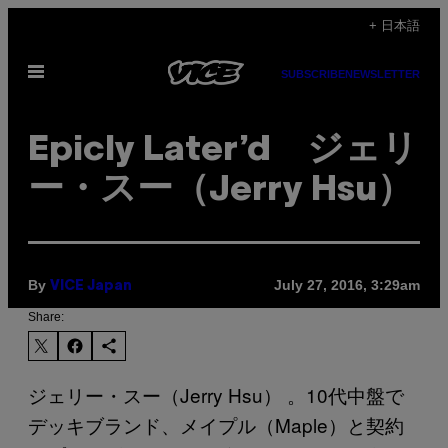
Skip
+ 日本語
to
Open
content
SUBSCRIBE
NEWSLETTER
Menu
Epicly Later’d ジェリ
ー・スー（Jerry Hsu）
By
July 27, 2016, 3:29am
VICE Japan
Share:
ジェリー・スー（Jerry Hsu） 。10代中盤で
デッキブランド、メイプル（Maple）と契約