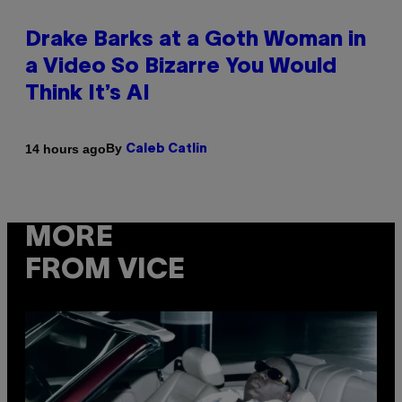
Drake Barks at a Goth Woman in
a Video So Bizarre You Would
Think It’s AI
By
14 hours ago
Caleb Catlin
MORE
FROM VICE