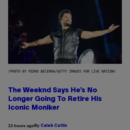
(PHOTO BY PEDRO BECERRA/GETTY IMAGES FOR LIVE NATION)
The Weeknd Says He’s No
Longer Going To Retire His
Iconic Moniker
By
13 hours ago
Caleb Catlin