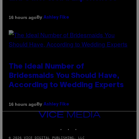
By
16 hours ago
Ashley Fike
The Ideal Number of
Bridesmaids You Should Have,
According to Wedding Experts
By
16 hours ago
Ashley Fike
VICE
MEDIA
INSTAGRAM
TIKTOK
YOUTUBE
© 2026 VICE DIGITAL PUBLISHING, LLC