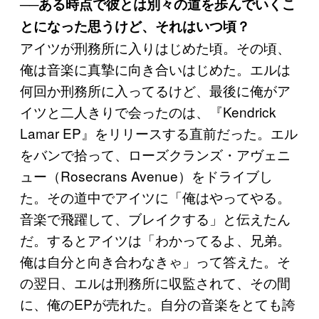
──ある時点で彼とは別々の道を歩んでいくこ
とになった思うけど、それはいつ頃？
アイツが刑務所に入りはじめた頃。その頃、
俺は音楽に真摯に向き合いはじめた。エルは
何回か刑務所に入ってるけど、最後に俺がア
イツと二人きりで会ったのは、『Kendrick
Lamar EP』をリリースする直前だった。エル
をバンで拾って、ローズクランズ・アヴェニ
ュー（Rosecrans Avenue）をドライブし
た。その道中でアイツに「俺はやってやる。
音楽で飛躍して、ブレイクする」と伝えたん
だ。するとアイツは「わかってるよ、兄弟。
俺は自分と向き合わなきゃ」って答えた。そ
の翌日、エルは刑務所に収監されて、その間
に、俺のEPが売れた。自分の音楽をとても誇