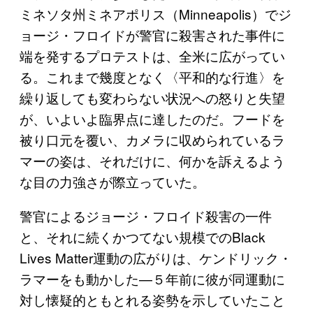
ミネソタ州ミネアポリス（Minneapolis）でジ
ョージ・フロイドが警官に殺害された事件に
端を発するプロテストは、全米に広がってい
る。これまで幾度となく〈平和的な行進〉を
繰り返しても変わらない状況への怒りと失望
が、いよいよ臨界点に達したのだ。フードを
被り口元を覆い、カメラに収められているラ
マーの姿は、それだけに、何かを訴えるよう
な目の力強さが際立っていた。
警官によるジョージ・フロイド殺害の一件
と、それに続くかつてない規模でのBlack
Lives Matter運動の広がりは、ケンドリック・
ラマーをも動かした—５年前に彼が同運動に
対し懐疑的ともとれる姿勢を示していたこと