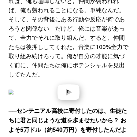
れば、俺も喧嘩しないと。仲間が襲われれ
ば、俺も襲われることになる。単純なんだ。
そして、その背後にある行動や反応が何であ
ろうと関係ない。だけど、俺には音楽があっ
て、全力でそれに取り組んだ。すると、仲間
たちは後押ししてくれた。音楽に100%全力で
取り組み続けろって。俺が自分の才能に気づ
く前に、仲間たちは俺にポテンシャルを見出
してたんだ。
P
l
a
y
v
──センテニアル高校に寄付したのは、生徒た
i
d
ちに君と同じような道を歩ませたいから？ お
e
o
よそ5万ドル（約540万円）を寄付したんだよ