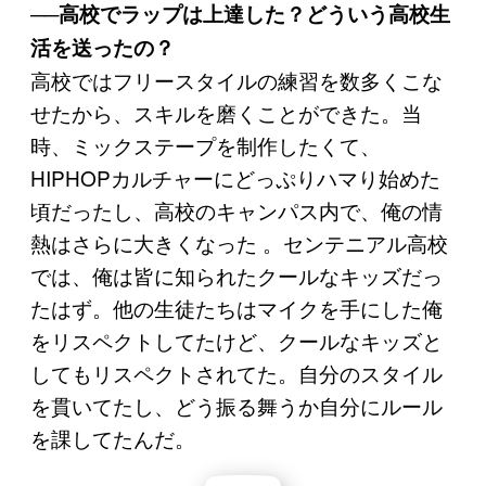
──高校でラップは上達した？どういう高校生
活を送ったの？
高校ではフリースタイルの練習を数多くこな
せたから、スキルを磨くことができた。当
時、ミックステープを制作したくて、
HIPHOPカルチャーにどっぷりハマり始めた
頃だったし、高校のキャンパス内で、俺の情
熱はさらに大きくなった 。センテニアル高校
では、俺は皆に知られたクールなキッズだっ
たはず。他の生徒たちはマイクを手にした俺
をリスペクトしてたけど、クールなキッズと
してもリスペクトされてた。自分のスタイル
を貫いてたし、どう振る舞うか自分にルール
を課してたんだ。
P