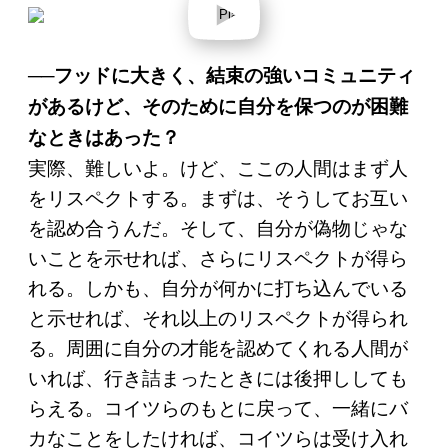
l
a
y
v
──フッドに大きく、結束の強いコミュニティ
i
d
があるけど、そのために自分を保つのが困難
e
o
なときはあった？
実際、難しいよ。けど、ここの人間はまず人
をリスペクトする。まずは、そうしてお互い
を認め合うんだ。そして、自分が偽物じゃな
いことを示せれば、さらにリスペクトが得ら
れる。しかも、自分が何かに打ち込んでいる
と示せれば、それ以上のリスペクトが得られ
る。周囲に自分の才能を認めてくれる人間が
いれば、行き詰まったときには後押ししても
らえる。コイツらのもとに戻って、一緒にバ
カなことをしたければ、コイツらは受け入れ