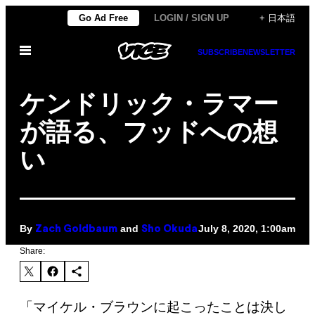
Skip
Go Ad Free
LOGIN / SIGN UP
+ 日本語
to
Open
content
SUBSCRIBE
NEWSLETTER
Menu
ケンドリック・ラマー
が語る、フッドへの想
い
By
and
July 8, 2020, 1:00am
Zach Goldbaum
Sho Okuda
Share:
「マイケル・ブラウンに起こったことは決し