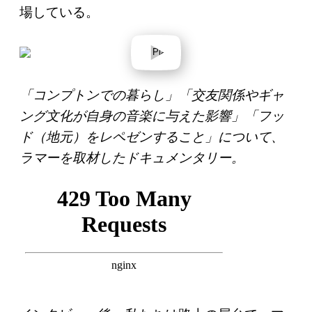
場している。
P
l
a
y
v
「コンプトンでの暮らし」「交友関係やギャ
i
d
ング文化が自身の音楽に与えた影響」「フッ
e
o
ド（地元）をレペゼンすること」について、
ラマーを取材したドキュメンタリー。