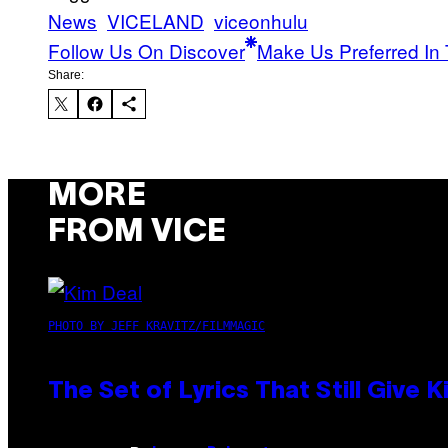
News
VICELAND
viceonhulu
Follow Us On Discover
Make Us Preferred In 
Share:
MORE
FROM VICE
PHOTO BY JEFF KRAVITZ/FILMMAGIC
The Set of Lyrics That Still Giv