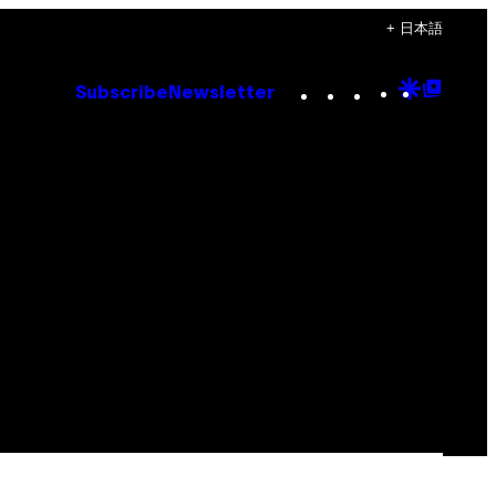
+ 日本語
Instagram
TikTok
YouTube
Google
Goog
Subscribe
Newsletter
Discove
Top
Posts