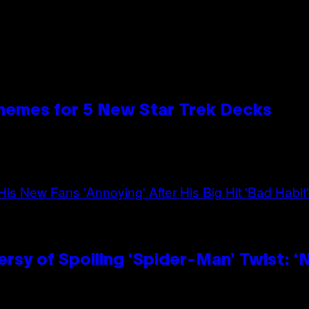
hemes for 5 New Star Trek Decks
sy of Spoiling ‘Spider-Man’ Twist: ‘