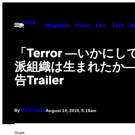
Skip
to
content
Open
Magazine
Pulse
Life
Tech
M
Menu
「Terror ―いかに
派組織は生まれたか
告Trailer
By
August 14, 2019, 5:19am
VICE Japan
Share: