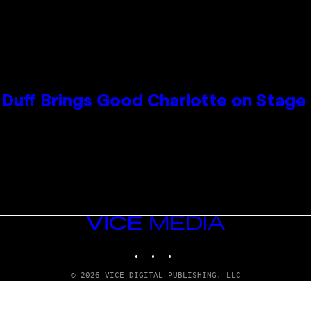
y Duff Brings Good Charlotte on Stag
VICE
MEDIA
INSTAGRAM
TIKTOK
YOUTUBE
© 2026 VICE DIGITAL PUBLISHING, LLC