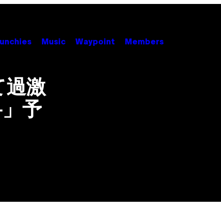
unchies
Music
Waypoint
Members
して過激
―」予