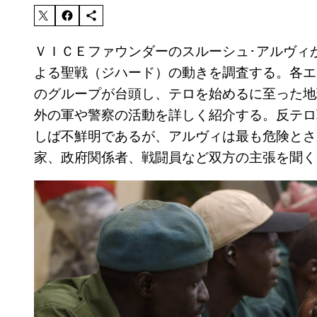
ＶＩＣＥファウンダーのスルーシュ･アルヴィ
よる聖戦（ジハード）の動きを調査する。各エ
のグループが台頭し、テロを始めるに至った地
外の軍や警察の活動を詳しく紹介する。反テロ
しば不鮮明であるが、アルヴィは最も危険とさ
家、政府関係者、戦闘員など双方の主張を聞く
P
l
a
y
v
i
d
e
o