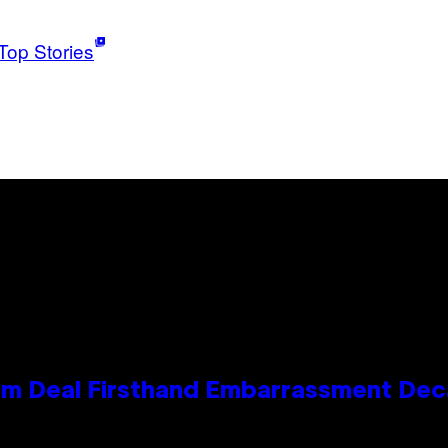
Top Stories
e Kim Deal Firsthand Embarrassment De