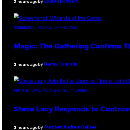
By
2 hours ago
Lauren Boisvert
SCREENSHOT: WIZARDS OF THE COAST
Magic: The Gathering Confirms T
By
3 hours ago
Denny Connolly
PHOTO BY JAMIE MCCARTHY/GETTY IMAGES
Steve Lacy Responds to Controver
By
3 hours ago
Stephen Andrew Galiher