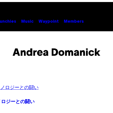
unchies
Music
Waypoint
Members
Andrea Domanick
ノロジーとの闘い