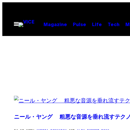
Skip
to
content
Open
Magazine
Pulse
Life
Tech
M
Menu
POSTS
BY
ニール・ヤング 粗悪な音源を垂れ流すテク
THIS