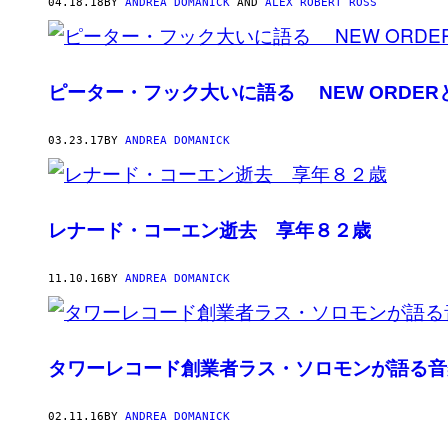
AUTHOR
04.18.18
BY
ANDREA DOMANICK
AND
ALEX ROBERT ROSS
ピーター・フック大いに語る NEW ORDERとJ
03.23.17
BY
ANDREA DOMANICK
レナード・コーエン逝去 享年８２歳
11.10.16
BY
ANDREA DOMANICK
タワーレコード創業者ラス・ソロモンが語る音
02.11.16
BY
ANDREA DOMANICK