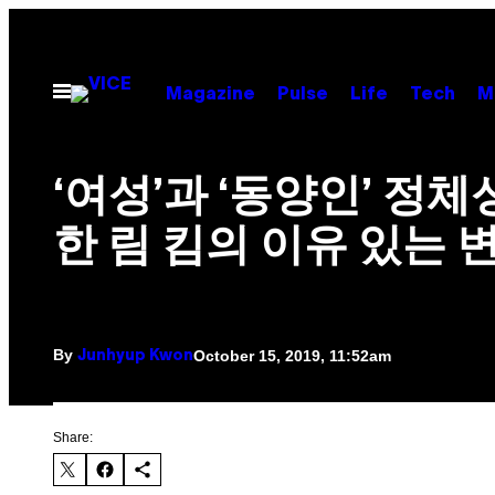
Skip
to
content
Open
Magazine
Pulse
Life
Tech
M
Menu
‘여성’과 ‘동양인’ 정체
한 림 킴의 이유 있는 
By
October 15, 2019, 11:52am
Junhyup Kwon
Share: