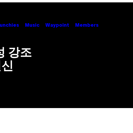
unchies
Music
Waypoint
Members
성 강조
변신