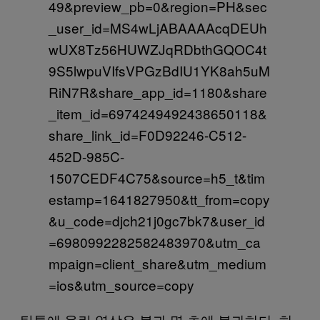
49&preview_pb=0&region=PH&sec
_user_id=MS4wLjABAAAAcqDEUh
wUX8Tz56HUWZJqRDbthGQOC4t
9S5lwpuVIfsVPGzBdIU1YK8ah5uM
RiN7R&share_app_id=1180&share
_item_id=6974249492438650118&
share_link_id=F0D92246-C512-
452D-985C-
1507CEDF4C75&source=h5_t&tim
estamp=1641827950&tt_from=copy
&u_code=djch21j0gc7bk7&user_id
=6980992282582483970&utm_ca
mpaign=client_share&utm_medium
=ios&utm_source=copy
틱톡에 올린 영상은 불과 몇 초에 불과하다. 하