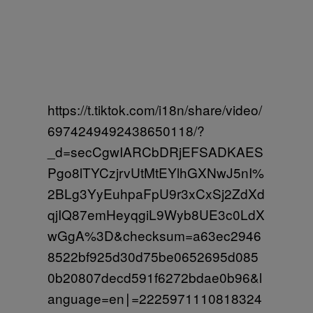
https://t.tiktok.com/i18n/share/video/
6974249492438650118/?
_d=secCgwIARCbDRjEFSADKAES
Pgo8lTYCzjrvUtMtEYlhGXNwJ5nI%
2BLg3YyEuhpaFpU9r3xCxSj2ZdXd
qjIQ87emHeyqgiL9Wyb8UE3c0LdX
wGgA%3D&checksum=a63ec2946
8522bf925d30d75be0652695d085
0b20807decd591f6272bdae0b96&l
anguage=en∣=2225971110818324