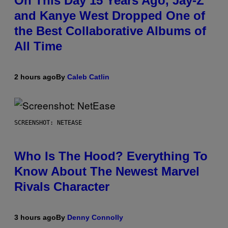
On This Day 15 Years Ago, Jay-Z
and Kanye West Dropped One of
the Best Collaborative Albums of
All Time
2 hours ago
By
Caleb Catlin
SCREENSHOT: NETEASE
Who Is The Hood? Everything To
Know About The Newest Marvel
Rivals Character
3 hours ago
By
Denny Connolly