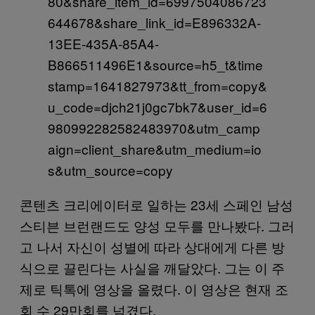
80&share_item_id=6997504086723
644678&share_link_id=E896332A-
13EE-435A-85A4-
B866511496E1&source=h5_t&time
stamp=1641827973&tt_from=copy&
u_code=djch21j0gc7bk7&user_id=6
980992282582483970&utm_camp
aign=client_share&utm_medium=io
s&utm_source=copy
콘텐츠 크리에이터로 일하는 23세 스페인 남성
스티븐 브런랜드도 양성 모두를 만나봤다. 그러
고 나서 자신이 성별에 따라 상대에게 다른 방
식으로 끌린다는 사실을 깨달았다. 그는 이 주
제로 틱톡에 영상을 올렸다. 이 영상은 현재 조
회 수 29만회를 넘겼다.