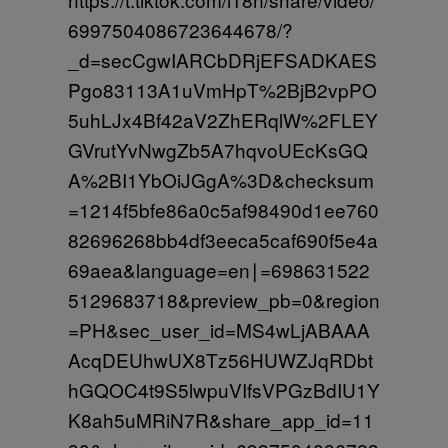
6997504086723644678/?
_d=secCgwIARCbDRjEFSADKAES
Pgo83113A1uVmHpT%2BjB2vpPO
5uhLJx4Bf42aV2ZhERqlW%2FLEY
GVrutYvNwgZb5A7hqvoUEcKsGQ
A%2BI1YbOiJGgA%3D&checksum
=1214f5bfe86a0c5af98490d1ee760
82696268bb4df3eeca5caf690f5e4a
69aea&language=en∣=698631522
5129683718&preview_pb=0&region
=PH&sec_user_id=MS4wLjABAAA
AcqDEUhwUX8Tz56HUWZJqRDbt
hGQOC4t9S5lwpuVIfsVPGzBdIU1Y
K8ah5uMRiN7R&share_app_id=11