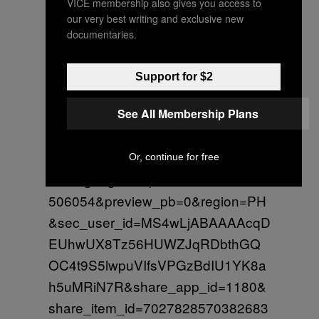
VICE membership also gives you access to
7027828570382683398/?
our very best writing and exclusive new
_d=secCgwIARCbDRjEFSADKAES
documentaries.
Pgo8LPYEbo3ildosnw2NFPbpBZB
o8eEEA8Kcm%2FVNlygSrwj5lFeN
Support for $2
KEu8dgbkLpyBhvzKucREx8HkGb4
See All Membership Plans
Ekr2RGgA%3D&checksum=7eb1c
609b5ea5ae18b173f22c96f1ab22a
2c8ff880db03a84edc16737365d09
Or, continue for free
6&language=en∣=7027828343873
506054&preview_pb=0&region=PH
&sec_user_id=MS4wLjABAAAAcqD
EUhwUX8Tz56HUWZJqRDbthGQ
OC4t9S5lwpuVIfsVPGzBdIU1YK8a
h5uMRiN7R&share_app_id=1180&
share_item_id=7027828570382683