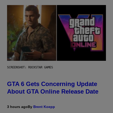
SCREENSHOT: ROCKSTAR GAMES
GTA 6 Gets Concerning Update
About GTA Online Release Date
3 hours ago
By
Brent Koepp