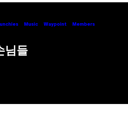
unchies
Music
Waypoint
Members
손님들