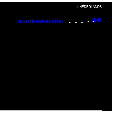
+ NEDERLANDS
Instagram
TikTok
YouTube
Google
Goog
Subscribe
Newsletter
Discove
Top
Posts