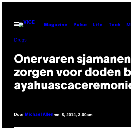
Ga
naar
de
Open
Magazine
Pulse
Life
Tech
M
menu
inhoud
Drugs
Onervaren sjamanen
zorgen voor doden b
ayahuascaceremoni
Door
mei 8, 2014, 3:00am
Michael Allen