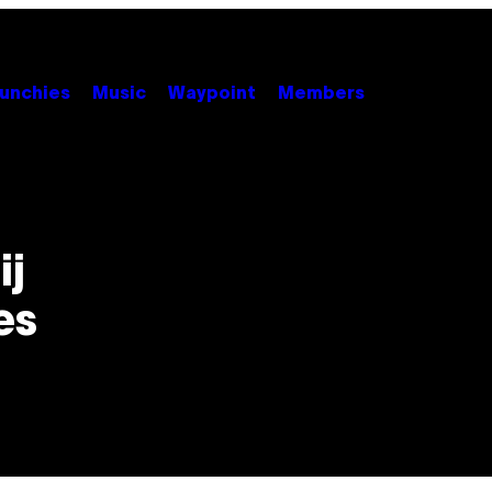
unchies
Music
Waypoint
Members
ij
es