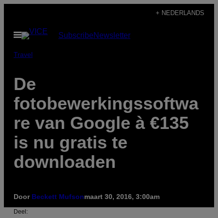
Ga
+ NEDERLANDS
naar
Open
Subscribe
Newsletter
de
menu
inhoud
Travel
De
fotobewerkingssoftwa
re van Google à €135
is nu gratis te
downloaden
Door
Beckett Mufson
maart 30, 2016, 3:00am
Deel: