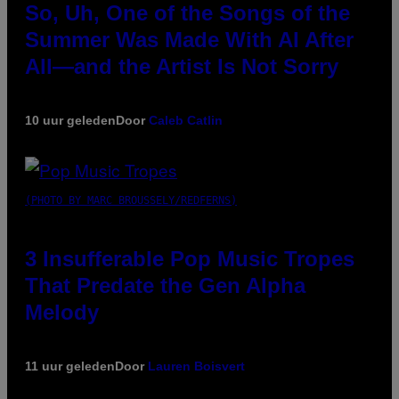
So, Uh, One of the Songs of the
Summer Was Made With AI After
All—and the Artist Is Not Sorry
10 uur geleden
Door
Caleb Catlin
(PHOTO BY MARC BROUSSELY/REDFERNS)
3 Insufferable Pop Music Tropes
That Predate the Gen Alpha
Melody
11 uur geleden
Door
Lauren Boisvert