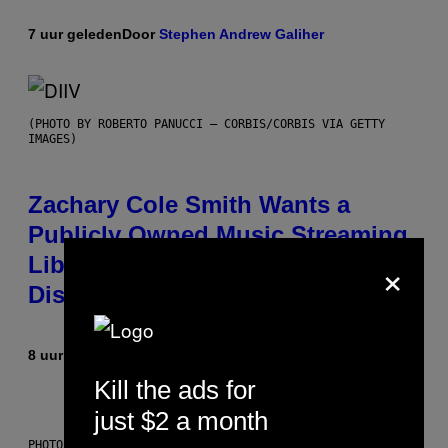
7 uur geleden
Door
Stephen Andrew Galiher
(PHOTO BY ROBERTO PANUCCI – CORBIS/CORBIS VIA GETTY
IMAGES)
Zachary Cole Smith Wants a
Publicly Owned Music Streaming
×
Library Built on Spotify’s
Dismantled Bones
8 uur geleden
Door
Lauren Boisvert
Kill the ads for
just $2 a month
PHOTO ILLUSTRATION BY IAN WALDIE/GETTY IMAGES