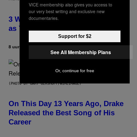
VICE membership also gives you access to
our very best writing and exclusive new
3 Ways Your Music Taste Changes
documentaries.
as You Get Older
Support for $2
8 uur geleden
Door
Dan Milam
See All Membership Plans
Or, continue for free
(PHOTO BY GARY GERSHOFF/WIREIMAGE)
On This Day 13 Years Ago, Drake
Released the Best Song of His
Career