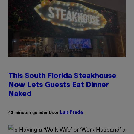
This South Florida Steakhouse
Now Lets Guests Eat Dinner
Naked
Door
43 minuten geleden
Luis Prada