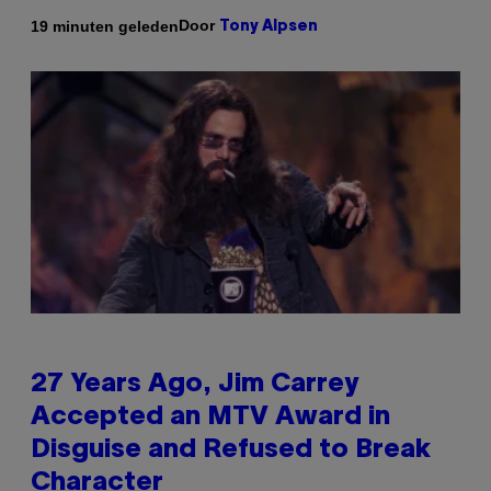
Door
19 minuten geleden
Tony Alpsen
27 Years Ago, Jim Carrey
Accepted an MTV Award in
Disguise and Refused to Break
Character