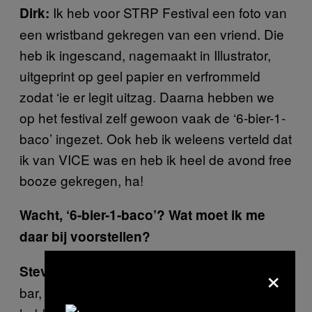
Ik heb voor STRP Festival een foto van
Dirk:
een wristband gekregen van een vriend. Die
heb ik ingescand, nagemaakt in Illustrator,
uitgeprint op geel papier en verfrommeld
zodat ‘ie er legit uitzag. Daarna hebben we
op het festival zelf gewoon vaak de ‘6-bier-1-
baco’ ingezet. Ook heb ik weleens verteld dat
ik van VICE was en heb ik heel de avond free
booze gekregen, ha!
Wacht, ‘6-bier-1-baco’? Wat moet ik me
daar bij voorstellen?
×
Je wacht tot het goed druk is bij de
Steven:
bar, dan bestel je zes bier. Als ze alles neer