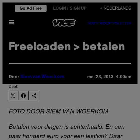
Ga
Go Ad Free
LOGIN / SIGN UP
+ NEDERLANDS
naar
Open
de
SUBSCRIBE
NEWSLETTER
menu
inhoud
Freeloaden > betalen
Door
mei 28, 2013, 4:00am
Siem van Woerkom
Deel:
FOTO DOOR SIEM VAN WOERKOM
Betalen voor dingen is achterhaald. En een
paar honderd euro voor een festival? Daar