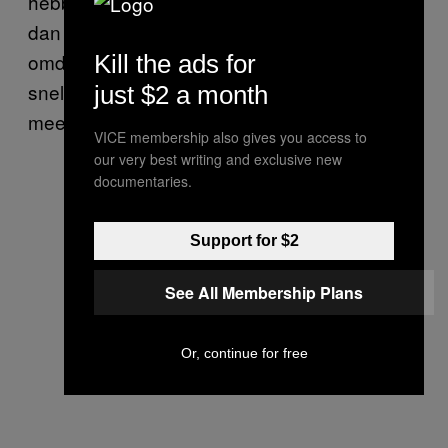
hebben gezet (meestal in zo’n kartonnetje)
dan vraag je nog een baco. Als ze zich
omdraaien pak je het bier en verdwijn je zo
Kill the ads for
snel mogelijk in de crowd. Vooral als er
just $2 a month
meerdere bars zijn kun je deze pullen.
VICE membership also gives you access to
our very best writing and exclusive new
documentaries.
Support for $2
See All Membership Plans
Or, continue for free