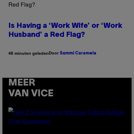
Is Having a ‘Work Wife’ or ‘Work
Husband’ a Red Flag?
Door
48 minuten geleden
Sammi Caramela
MEER
VAN VICE