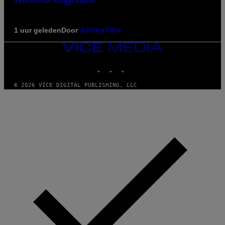
Door
1 uur geleden
Ashley Fike
VICE
MEDIA
INSTAGRAM
TIKTOK
YOUTUBE
© 2026 VICE DIGITAL PUBLISHING, LLC