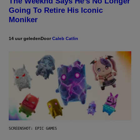
The Weeknd Says He’s No Longer
Going To Retire His Iconic
Moniker
14 uur geleden
Door
Caleb Catlin
SCREENSHOT: EPIC GAMES