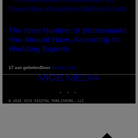
The Ideal Number of Bridesmaids
You Should Have, According to
Wedding Experts
17 uur geleden
Door
Ashley Fike
VICE
MEDIA
INSTAGRAM
TIKTOK
YOUTUBE
© 2026 VICE DIGITAL PUBLISHING, LLC