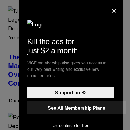
×
(PHOTO BY JOHNNY NUNEZ/WIREIMAGE)
Kill the ads for
just $2 a month
The 90s Hip-Hop Legend Who
VICE membership also gives you access to
Made T.I. Delay His Debut Album
our very best writing and exclusive new
Over 20 Years Ago: ‘I Definitely
documentaries.
Conceded’
Support for $2
12 uur geleden
Door
Caleb Catlin
See All Membership Plans
Or, continue for free