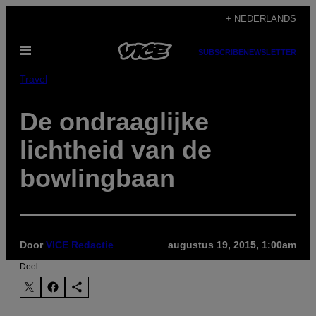
Ga
+ NEDERLANDS
naar
Open
de
SUBSCRIBE
NEWSLETTER
menu
inhoud
Travel
De ondraaglijke
lichtheid van de
bowlingbaan
Door
VICE Redactie
augustus 19, 2015, 1:00am
Deel: