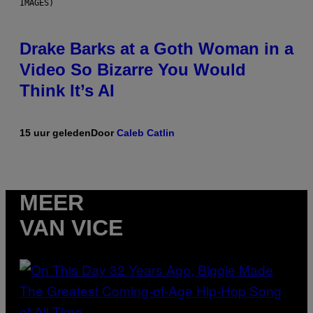
IMAGES)
Drake Barks at a Goth Woman in a
Video So Bizarre You Would
Think It’s AI
15 uur geleden
Door
Caleb Catlin
MEER
VAN VICE