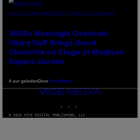
PHOTO BY EMMA MCINTYRE/GETTY IMAGES FOR SIRIUSXM
2000s Nostalgia Overload:
Hilary Duff Brings Good
Charlotte on Stage at Madison
Square Garden
Door
4 uur geleden
Dan Milam
VICE
MEDIA
INSTAGRAM
TIKTOK
YOUTUBE
© 2026 VICE DIGITAL PUBLISHING, LLC