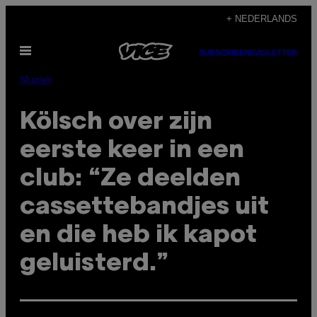
Ga
+ NEDERLANDS
naar
Open
de
SUBSCRIBE
NEWSLETTER
menu
inhoud
Muziek
Kölsch over zijn
eerste keer in een
club: “Ze deelden
cassettebandjes uit
en die heb ik kapot
geluisterd.”