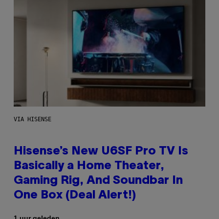
VIA HISENSE
Hisense’s New U6SF Pro TV Is
Basically a Home Theater,
Gaming Rig, And Soundbar In
One Box (Deal Alert!)
1 uur geleden