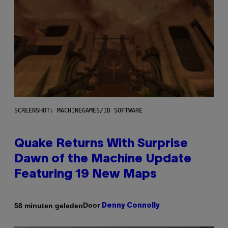
SCREENSHOT: MACHINEGAMES/ID SOFTWARE
Quake Returns With Surprise
Dawn of the Machine Update
Featuring 19 New Maps
Door
58 minuten geleden
Denny Connolly