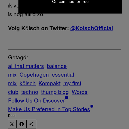
Or, continue for free
ik voelde, het veranderde mijn leven. En dat
is nog altijd zo.
ö
Volg K
lsch on Twitter:
@KolschOfficial
Getagd:
all that matters
balance
mix
Copehagen
essential
mix
kölsch
Kompakt
my first
club
techno
thump blog
Words
Follow Us On Discover
Make Us Preferred In Top Stories
Deel: