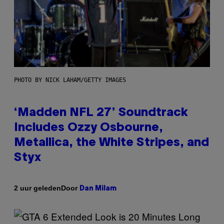
PHOTO BY NICK LAHAM/GETTY IMAGES
‘Madden NFL 27’ Soundtrack
Includes Ozzy Osbourne,
Metallica, the White Stripes, and
Styx
Door
2 uur geleden
Dan Milam