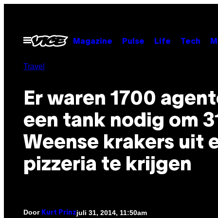
Ga
naar
de
Open
Magazine
Pulse
Life
Tech
M
menu
inhoud
Travel
Er waren 1700 agent
een tank nodig om 3
Weense krakers uit 
pizzeria te krijgen
Door
juli 31, 2014, 11:50am
Kurt Prinz