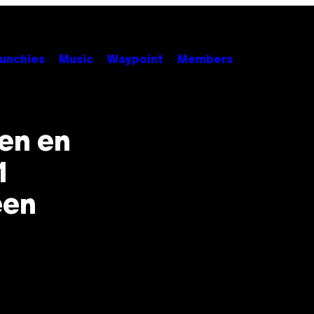
unchies
Music
Waypoint
Members
en en
1
een