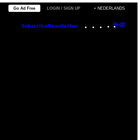
Go Ad Free
LOGIN / SIGN UP
+ NEDERLANDS
Instagram
TikTok
YouTube
Google
Goog
Subscribe
Newsletter
Discove
Top
Posts