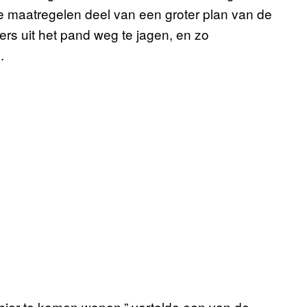
 maatregelen deel van een groter plan van de
s uit het pand weg te jagen, en zo
.
hier te komen wonen,” vertelde een van de