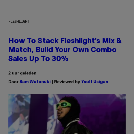
FLESHLIGHT
How To Stack Fleshlight’s Mix &
Match, Build Your Own Combo
Sales Up To 30%
2 uur geleden
Door
| Reviewed by
Sam Watanuki
Ysolt Usigan