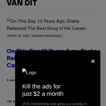
VAN DIT
(PHOTO BY GARY GERSHOFF/WIREIMAGE)
On This Day 13 Years Ago, Drake
×
Released the Best Song of His
Career
Door
1 uur geleden
Caleb Catlin
Kill the ads for
just $2 a month
SAM WATANUKI FOR VICE
VICE membership also gives you access to