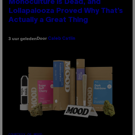
Monoculture is Dead, and
Lollapalooza Proved Why That’s
Actually a Great Thing
Door
3 uur geleden
Caleb Catlin
COURTESY OF MOOD