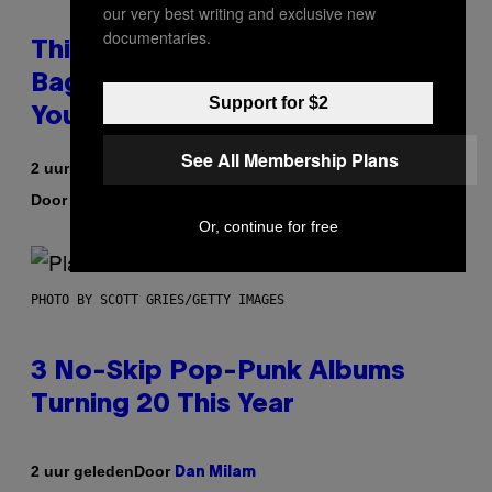
our very best writing and exclusive new
documentaries.
This Discreet Lockable Sex Toy
Bag Is the Nightstand Upgrade
Support for $2
Your Play Drawer Needs
See All Membership Plans
2 uur geleden
Door
| Reviewed by
Sam Watanuki
Ysolt Usigan
Or, continue for free
PHOTO BY SCOTT GRIES/GETTY IMAGES
3 No-Skip Pop-Punk Albums
Turning 20 This Year
Door
2 uur geleden
Dan Milam