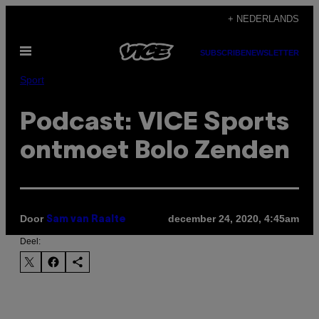
Ga
+ NEDERLANDS
naar
Open
de
SUBSCRIBE
NEWSLETTER
menu
inhoud
Sport
Podcast: VICE Sports
ontmoet Bolo Zenden
Door
december 24, 2020, 4:45am
Sam van Raalte
Deel: