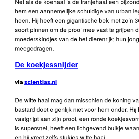
Net als de koehaai is de franjehaai een bijzon
hem een aannemelijke schuldige van urban l
heen. Hij heeft een gigantische bek met zo’n 
soort pinnen om de prooi mee vast te grijpen d
moederskindjes van de het dierenrijk; hun jon
meegedragen.
De koekjessnijder
via
scientias.nl
De witte haai mag dan misschien de koning va
bastard doet eigenlijk niet voor hem onder. Hi
vastgrijpt aan zijn prooi, een ronde koekjesvor
is supersnel, heeft een lichgevend buikje waarm
en hij vreet zelfs stukjes witte haai.