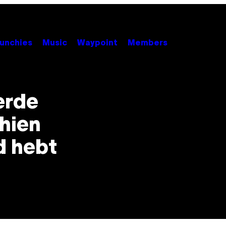
unchies
Music
Waypoint
Members
erde
chien
d hebt