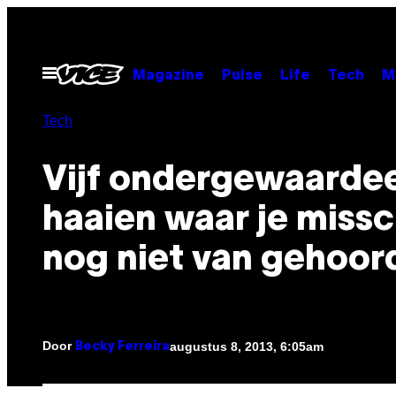
Ga
naar
de
Open
Magazine
Pulse
Life
Tech
M
menu
inhoud
Tech
Vijf ondergewaarde
haaien waar je miss
nog niet van gehoor
Door
augustus 8, 2013, 6:05am
Becky Ferreira