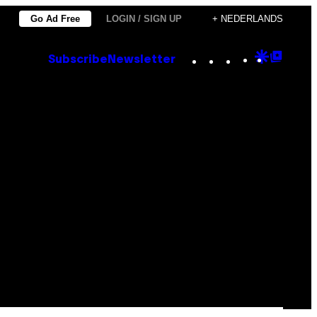
Go Ad Free
LOGIN / SIGN UP
+ NEDERLANDS
Instagram
TikTok
YouTube
Google
Goog
Subscribe
Newsletter
Discove
Top
Posts