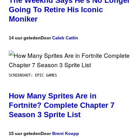
The Weeknd Says He’s No Longer
Going To Retire His Iconic
Moniker
14 uur geleden
Door
Caleb Catlin
SCREENSHOT: EPIC GAMES
How Many Sprites Are in
Fortnite? Complete Chapter 7
Season 3 Sprite List
15 uur geleden
Door
Brent Koepp