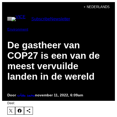
Ga
+ NEDERLANDS
naar
Open
Subscribe
Newsletter
de
menu
inhoud
Environment
De gastheer van
COP27 is een van de
meest vervuilde
landen in de wereld
Door
محمد بشات
november 11, 2022, 6:09am
Deel: