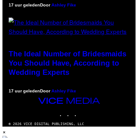
17 uur geleden
Door
Ashley Fike
The Ideal Number of Bridesmaids
You Should Have, According to
Wedding Experts
17 uur geleden
Door
Ashley Fike
VICE
MEDIA
INSTAGRAM
TIKTOK
YOUTUBE
© 2026 VICE DIGITAL PUBLISHING, LLC
×