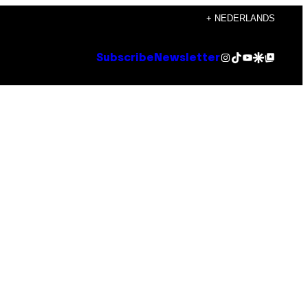
+ NEDERLANDS
Instagram
TikTok
YouTube
Google Discover
Google Top Posts
Subscribe
Newsletter