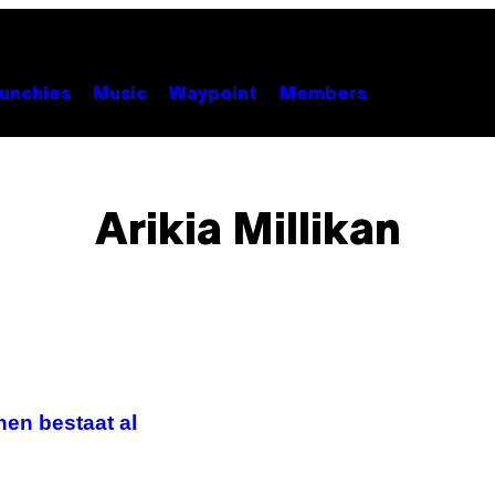
unchies
Music
Waypoint
Members
Arikia Millikan
nen bestaat al