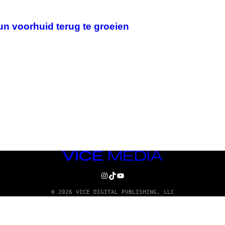
n voorhuid terug te groeien
VICE
MEDIA
INSTAGRAM
TIKTOK
YOUTUBE
© 2026 VICE DIGITAL PUBLISHING, LLC