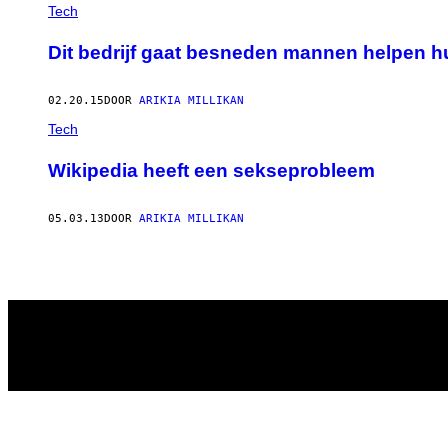
AUTHOR
Tech
Dit bedrijf gaat besneden mannen helpen hu
02.20.15
DOOR
ARIKIA MILLIKAN
Tech
Wikipedia heeft een sekseprobleem
05.03.13
DOOR
ARIKIA MILLIKAN