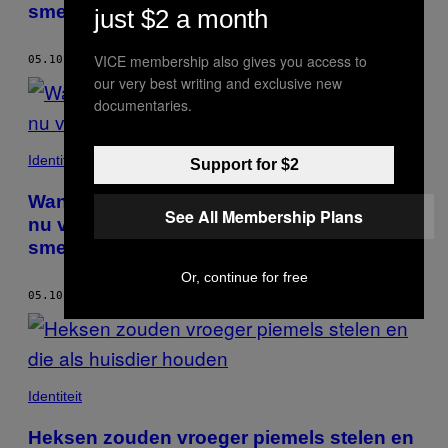
smeken
just $2 a month
VICE membership also gives you access to
05.10.17
DOOR
CALLIE BEUSMAN
our very best writing and exclusive new
documentaries.
Identiteit
Support for $2
Wanhopige brieven uit 1917 en mails van
See All Membership Plans
nu van vrouwen die om een abortus
smeken
Or, continue for free
05.10.17
DOOR
CALLIE BEUSMAN
Identiteit
Heksen zouden vroeger piemels stelen en