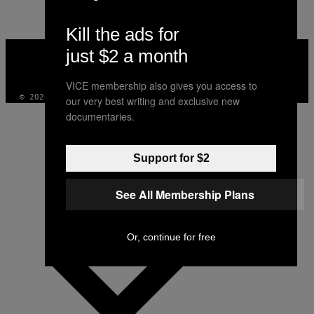
Kill the ads for
VICE
just $2 a month
MEDIA
INSTAGRAM
TIKTOK
YOUTUBE
VICE membership also gives you access to
© 2026 VICE DIGITAL PUBLISHING, LLC
our very best writing and exclusive new
documentaries.
Support for $2
See All Membership Plans
Or, continue for free