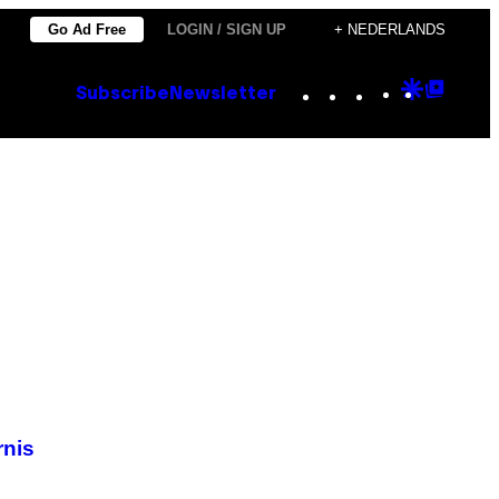
Go Ad Free
LOGIN / SIGN UP
+ NEDERLANDS
Instagram
TikTok
YouTube
Google
Goog
Subscribe
Newsletter
Discove
Top
Posts
rnis