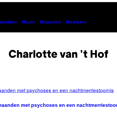
unchies
Music
Waypoint
Members
Charlotte van ’t Hof
 maanden met psychoses en een nachtmerriestoo