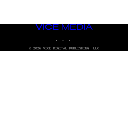
VICE
MEDIA
INSTAGRAM
TIKTOK
YOUTUBE
© 2026 VICE DIGITAL PUBLISHING, LLC