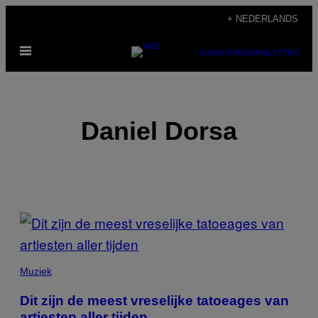
Ga
+ NEDERLANDS
naar
Open
de
SUBSCRIBE
NEWSLETTER
menu
inhoud
Daniel Dorsa
POSTS
BY
THIS
Muziek
AUTHOR
Dit zijn de meest vreselijke tatoeages van
artiesten aller tijden