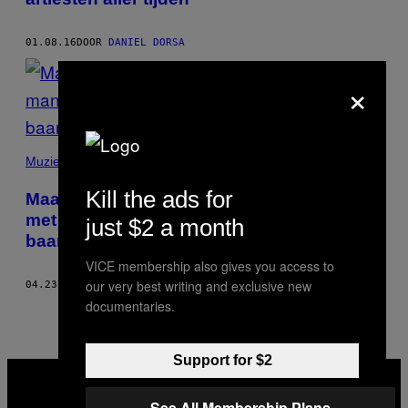
01.08.16
DOOR
DANIEL DORSA
×
Muziek
Kill the ads for
Maak kennis met the Beards, een band
met mannen met baarden die zingen over
just $2 a month
baarden
VICE membership also gives you access to
our very best writing and exclusive new
04.23.13
DOOR
DANIEL DORSA
documentaries.
Support for $2
VICE
MEDIA
INSTAGRAM
TIKTOK
YOUTUBE
See All Membership Plans