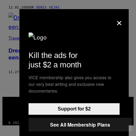
12.01.16
DOOR
DENIS VEJAS
×
Travel
Dreads, drugs en drumcirkels: foto’s van
Kill the ads for
een modern hippieparadijs
just $2 a month
11.27.16
DOOR
DENIS VEJAS
VICE membership also gives you access to
our very best writing and exclusive new
documentaries.
VICE
MEDIA
Support for $2
INSTAGRAM
TIKTOK
YOUTUBE
© 2026 VICE DIGITAL PUBLISHING, LLC
See All Membership Plans