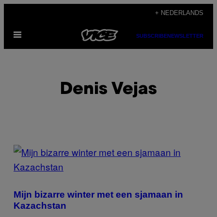
Ga
+ NEDERLANDS
naar
Open
de
SUBSCRIBE
NEWSLETTER
menu
inhoud
Denis Vejas
POSTS
BY
THIS
Mijn bizarre winter met een sjamaan in
AUTHOR
Kazachstan