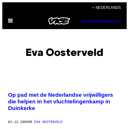
Ga
+ NEDERLANDS
naar
Open
de
SUBSCRIBE
NEWSLETTER
menu
inhoud
Eva Oosterveld
POSTS
Op pad met de Nederlandse vrijwilligers
BY
die helpen in het vluchtelingenkamp in
Duinkerke
THIS
AUTHOR
03.12.16
DOOR
EVA OOSTERVELD