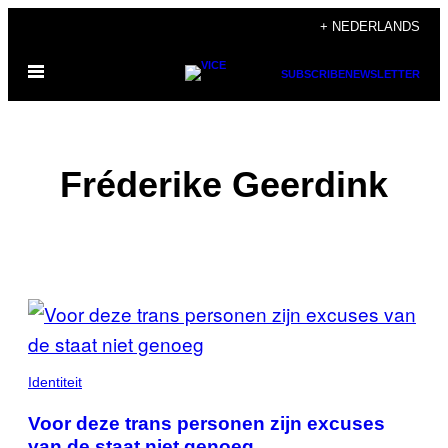
Ga
+ NEDERLANDS
naar
Open
de
SUBSCRIBE
NEWSLETTER
menu
inhoud
Fréderike Geerdink
POSTS
BY
THIS
Identiteit
AUTHOR
Voor deze trans personen zijn excuses
van de staat niet genoeg