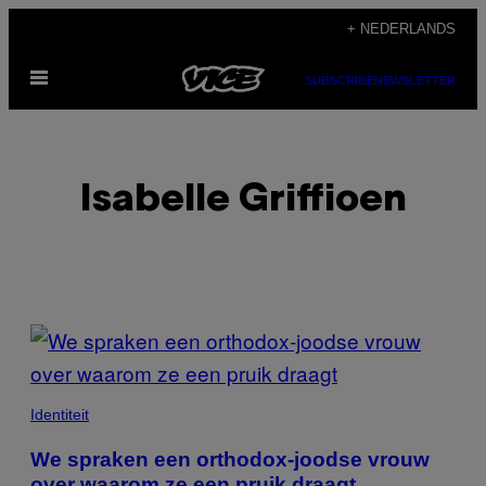
Ga
+ NEDERLANDS
naar
Open
de
SUBSCRIBE
NEWSLETTER
menu
inhoud
Isabelle Griffioen
POSTS
BY
THIS
Identiteit
AUTHOR
We spraken een orthodox-joodse vrouw
over waarom ze een pruik draagt