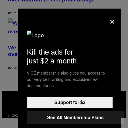
×
02.21.17
DOOR
ISABELLE GRIFFIOEN
We spraken een orthodox-joodse vrouw
Kill the ads for
over waarom ze een pruik draagt
just $2 a month
02.21.17
DOOR
ISABELLE GRIFFIOEN
VICE membership also gives you access to
our very best writing and exclusive new
documentaries.
VICE
MEDIA
Support for $2
INSTAGRAM
TIKTOK
YOUTUBE
© 2026 VICE DIGITAL PUBLISHING, LLC
See All Membership Plans