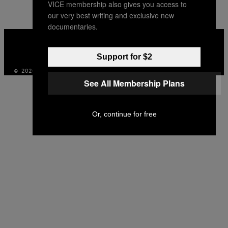
VICE membership also gives you access to
our very best writing and exclusive new
documentaries.
VICE
MEDIA
INSTAGRAM
TIKTOK
YOUTUBE
Support for $2
© 2026 VICE DIGITAL PUBLISHING, LLC
See All Membership Plans
Or, continue for free