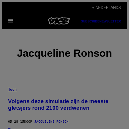
Ga
+ NEDERLANDS
naar
Open
de
SUBSCRIBE
NEWSLETTER
menu
inhoud
Jacqueline Ronson
POSTS
Tech
BY
Volgens deze simulatie zijn de meeste
gletsjers rond 2100 verdwenen
THIS
AUTHOR
05.28.15
DOOR
JACQUELINE RONSON