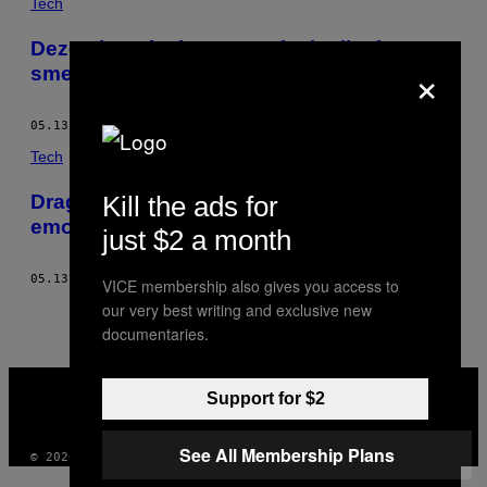
Tech
Deze gigantische Antarctische ijsplaat
×
smelt aan twee kanten
05.13.15
DOOR
JACQUELINE RONSON
Tech
Kill the ads for
Dragers van dit gen zijn gevoeliger voor
emoties
just $2 a month
05.13.15
DOOR
JACQUELINE RONSON
VICE membership also gives you access to
our very best writing and exclusive new
documentaries.
VICE
MEDIA
Support for $2
INSTAGRAM
TIKTOK
YOUTUBE
See All Membership Plans
© 2026 VICE DIGITAL PUBLISHING, LLC