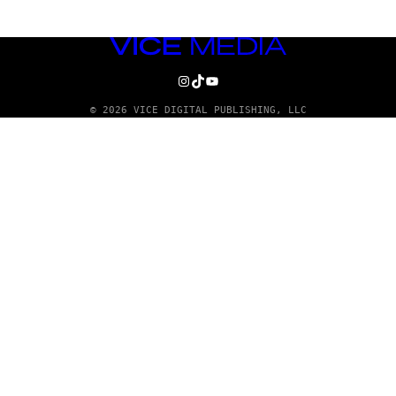
VICE
MEDIA
INSTAGRAM
TIKTOK
YOUTUBE
© 2026 VICE DIGITAL PUBLISHING, LLC