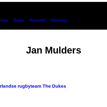
hies
Music
Waypoint
Members
Jan Mulders
derlandse rugbyteam The Dukes