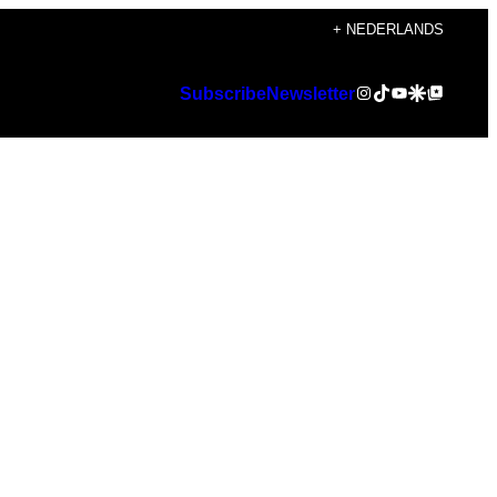
+ NEDERLANDS
Instagram
TikTok
YouTube
Google Discover
Google Top Posts
Subscribe
Newsletter