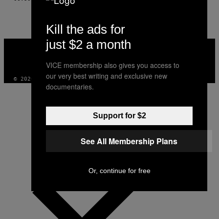
Kill the ads for
just $2 a month
VICE
MEDIA
INSTAGRAM
TIKTOK
YOUTUBE
VICE membership also gives you access to
our very best writing and exclusive new
© 2026 VICE DIGITAL PUBLISHING, LLC
documentaries.
Support for $2
See All Membership Plans
Or, continue for free