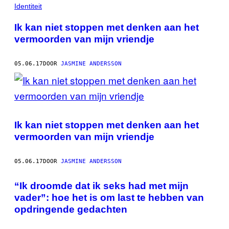
POSTS
Identiteit
BY
Ik kan niet stoppen met denken aan het
vermoorden van mijn vriendje
THIS
AUTHOR
05.06.17
DOOR
JASMINE ANDERSSON
Ik kan niet stoppen met denken aan het
vermoorden van mijn vriendje
05.06.17
DOOR
JASMINE ANDERSSON
“Ik droomde dat ik seks had met mijn
vader”: hoe het is om last te hebben van
opdringende gedachten