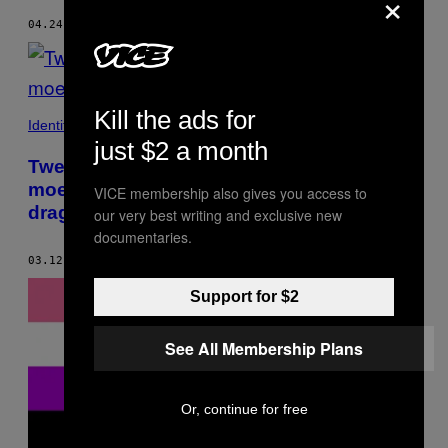
×
04.24.18
DOOR
JASPER LAVÈN
Kill the ads for
Identiteit
just $2 a month
Twee Nederlandse dragqueens over hun
moeder-dochterrelatie en het leven als
VICE membership also gives you access to
drag
our very best writing and exclusive new
documentaries.
03.12.18
DOOR
JASPER LAVÈN
Support for $2
See All Membership Plans
Or, continue for free