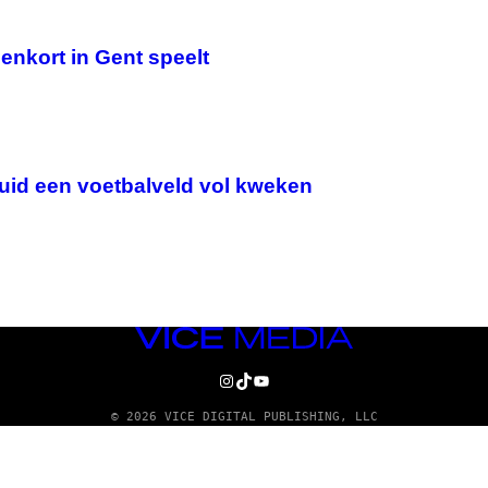
enkort in Gent speelt
huid een voetbalveld vol kweken
VICE
MEDIA
INSTAGRAM
TIKTOK
YOUTUBE
© 2026 VICE DIGITAL PUBLISHING, LLC