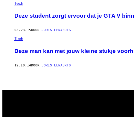
AUTHOR
Tech
Deze student zorgt ervoor dat je GTA V binn
03.23.15
DOOR
JORIS LENAERTS
Tech
​Deze man kan met jouw kleine stukje voor
12.10.14
DOOR
JORIS LENAERTS