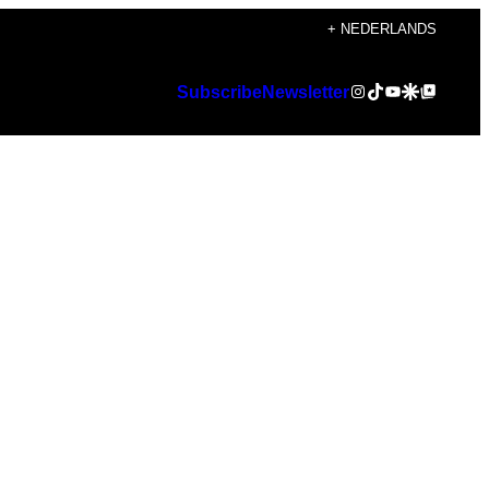
+ NEDERLANDS
Instagram
TikTok
YouTube
Google Discover
Google Top Posts
Subscribe
Newsletter